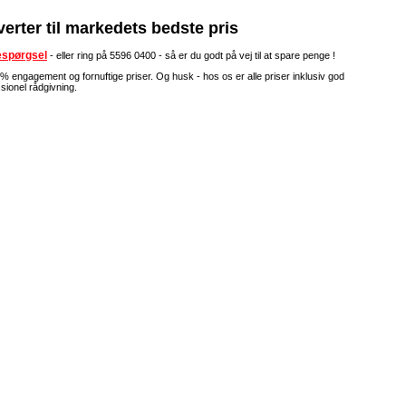
erter til markedets bedste pris
respørgsel
- eller ring på 5596 0400 - så er du godt på vej til at spare penge !
% engagement og fornuftige priser. Og husk - hos os er alle priser inklusiv god
sionel rådgivning.