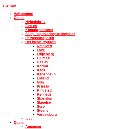
Sitemap
Velkommen
Om os
Nyhedsbrev
Find os
Kontaktpersoner
Salgs- og leveringsbetingelser
Persondatapolitik
Det lokale trykkeri
Næstved
Faxe
Fuglebjerg
Glumsø
Haslev
Korsør
Køge
København
Lolland
Møn
Præstø
Ringsted
Rønnede
Skælskør
Slagelse
Sorø
Stevns
Vordingborg
test
Design
Annoncer