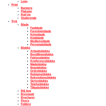
Logo
Print
Bannere
Plakater
Roll Up
Studerende
Tryk
Blade
Fagblade
Foreningsblade
Kirkeblade
Klubblade
Medlemsblade
Personaleblade
Blokke
Arbejdsblokke
Bestillingsblokke
Fakturablokke
Konferenceblokke
Mødeblokke
Notatblokke
Ordreblokke
Reklameblokke
Rekvisitionsblokke
Skriveblokke
Telefonblokke
Tilbudsblokke
Blå bog
Brevpapir
Brochurer
Flyers
Foldere