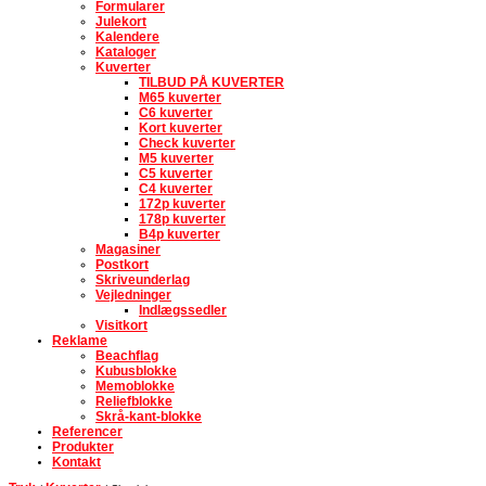
Formularer
Julekort
Kalendere
Kataloger
Kuverter
TILBUD PÅ KUVERTER
M65 kuverter
C6 kuverter
Kort kuverter
Check kuverter
M5 kuverter
C5 kuverter
C4 kuverter
172p kuverter
178p kuverter
B4p kuverter
Magasiner
Postkort
Skriveunderlag
Vejledninger
Indlægssedler
Visitkort
Reklame
Beachflag
Kubusblokke
Memoblokke
Reliefblokke
Skrå-kant-blokke
Referencer
Produkter
Kontakt