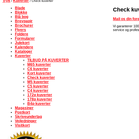
Tryk
Kuverter
/
/ Check kuverter
Blade
Check kuv
Blokke
Blå bog
Mail os din fo
Brevpapir
Brochurer
Vi garanterer 100
Flyers
service og profes
Foldere
Formularer
Julekort
Kalendere
Kataloger
Kuverter
TILBUD PÅ KUVERTER
M65 kuverter
C6 kuverter
Kort kuverter
Check kuverter
M5 kuverter
C5 kuverter
C4 kuverter
172p kuverter
178p kuverter
B4p kuverter
Magasiner
Postkort
Skriveunderlag
Vejledninger
Visitkort