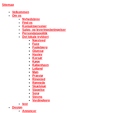
Sitemap
Velkommen
Om os
Nyhedsbrev
Find os
Kontaktpersoner
Salgs- og leveringsbetingelser
Persondatapolitik
Det lokale trykkeri
Næstved
Faxe
Fuglebjerg
Glumsø
Haslev
Korsør
Køge
København
Lolland
Møn
Præstø
Ringsted
Rønnede
Skælskør
Slagelse
Sorø
Stevns
Vordingborg
test
Design
Annoncer