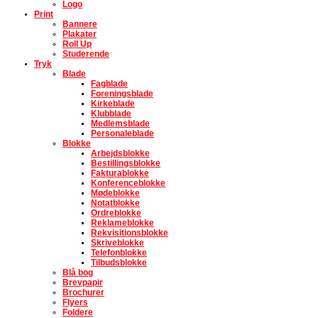
Logo
Print
Bannere
Plakater
Roll Up
Studerende
Tryk
Blade
Fagblade
Foreningsblade
Kirkeblade
Klubblade
Medlemsblade
Personaleblade
Blokke
Arbejdsblokke
Bestillingsblokke
Fakturablokke
Konferenceblokke
Mødeblokke
Notatblokke
Ordreblokke
Reklameblokke
Rekvisitionsblokke
Skriveblokke
Telefonblokke
Tilbudsblokke
Blå bog
Brevpapir
Brochurer
Flyers
Foldere