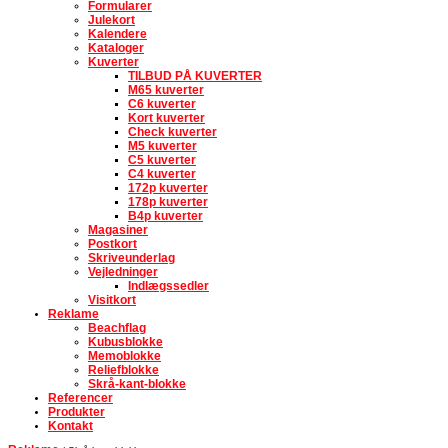
Formularer
Julekort
Kalendere
Kataloger
Kuverter
TILBUD PÅ KUVERTER
M65 kuverter
C6 kuverter
Kort kuverter
Check kuverter
M5 kuverter
C5 kuverter
C4 kuverter
172p kuverter
178p kuverter
B4p kuverter
Magasiner
Postkort
Skriveunderlag
Vejledninger
Indlægssedler
Visitkort
Reklame
Beachflag
Kubusblokke
Memoblokke
Reliefblokke
Skrå-kant-blokke
Referencer
Produkter
Kontakt