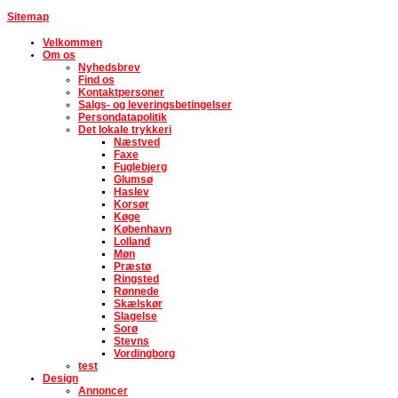
Sitemap
Velkommen
Om os
Nyhedsbrev
Find os
Kontaktpersoner
Salgs- og leveringsbetingelser
Persondatapolitik
Det lokale trykkeri
Næstved
Faxe
Fuglebjerg
Glumsø
Haslev
Korsør
Køge
København
Lolland
Møn
Præstø
Ringsted
Rønnede
Skælskør
Slagelse
Sorø
Stevns
Vordingborg
test
Design
Annoncer