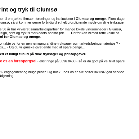
int og tryk til Glumsø
er til en række firmaer, foreninger og institutioner i
Glumsø og omegn.
Flere dage
lumsø, så vi kommer gerne forbi dig til et helt uforpligtende møde om dine tryksager.
 30 år har vi været samarbejdspartner for mange lokale virksomheder i Glumsø,
sign, print og tryk til markedets bedste pris… - Derfor kan vi med rette kalde os:
keri for Glumsø og omegn.
kontakte os for en gennemgang af dine tryksager og markedsføringsmateriale ? -
tis... - Og du vil ganske givet ende med at spare penge...
 med et billigt tilbud på dine tryksager og printopgaver.
e os en forespørgsel
- eller ringe på 5596 0400 - så er du godt på vej til at spare
% engagement og billige priser. Og husk - hos os er alle priser inklusiv god service
ådgivning.