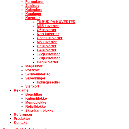
Formularer
Julekort
Kalendere
Kataloger
Kuverter
TILBUD PÅ KUVERTER
M65 kuverter
C6 kuverter
Kort kuverter
Check kuverter
M5 kuverter
C5 kuverter
C4 kuverter
172p kuverter
178p kuverter
B4p kuverter
Magasiner
Postkort
Skriveunderlag
Vejledninger
Indlægssedler
Visitkort
Reklame
Beachflag
Kubusblokke
Memoblokke
Reliefblokke
Skrå-kant-blokke
Referencer
Produkter
Kontakt