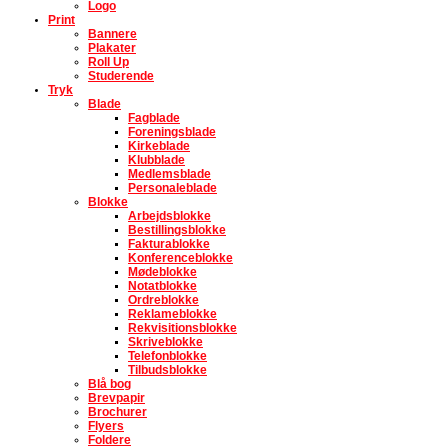
Logo
Print
Bannere
Plakater
Roll Up
Studerende
Tryk
Blade
Fagblade
Foreningsblade
Kirkeblade
Klubblade
Medlemsblade
Personaleblade
Blokke
Arbejdsblokke
Bestillingsblokke
Fakturablokke
Konferenceblokke
Mødeblokke
Notatblokke
Ordreblokke
Reklameblokke
Rekvisitionsblokke
Skriveblokke
Telefonblokke
Tilbudsblokke
Blå bog
Brevpapir
Brochurer
Flyers
Foldere