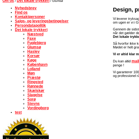
Om os
Det lokale trykkeri
/
/ Glumsø
Nyhedsbrev
Design, pr
Find os
Kontaktpersoner
Vi leverer tryksag
Salgs- og leveringsbetingelser
om ugen er vi i G
Persondatapolitik
Gennem de sidste
Det lokale trykkeri
når det gælder de
Næstved
Det lokale tryk
Faxe
Fuglebjerg
Så hvorfor ikke 
Glumsø
Mødet er helt gra
Haslev
Vi er altid klar
Korsør
Køge
mail
Du kan altid
København
penge !
Lolland
Vi garanterer 100
Møn
og professionel r
Præstø
Ringsted
Rønnede
Skælskør
Slagelse
Sorø
Stevns
Vordingborg
test