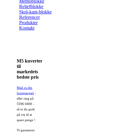
Memoblokke
Reliefblokke
Skrå-kant-blokke
Referencer
Produkter
Kontakt
M5 kuverter
til
markedets
bedste pris
Mail os din
forespørgsel
-
eller ring på
5596 0400 -
så er du godt
på vej til at
spare penge !
Vi garanterer