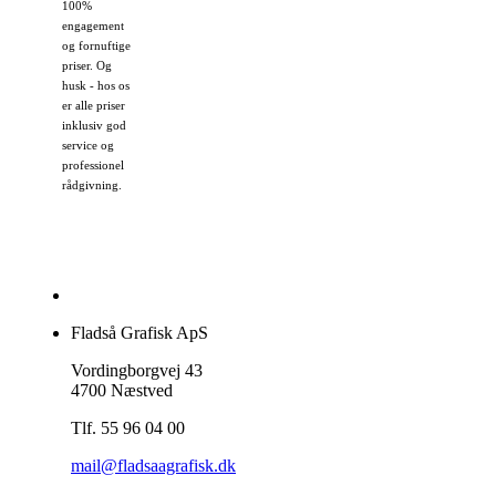
100%
engagement
og fornuftige
priser. Og
husk - hos os
er alle priser
inklusiv god
service og
professionel
rådgivning.
Fladså Grafisk ApS
Vordingborgvej 43
4700 Næstved
Tlf. 55 96 04 00
mail@fladsaagrafisk.dk