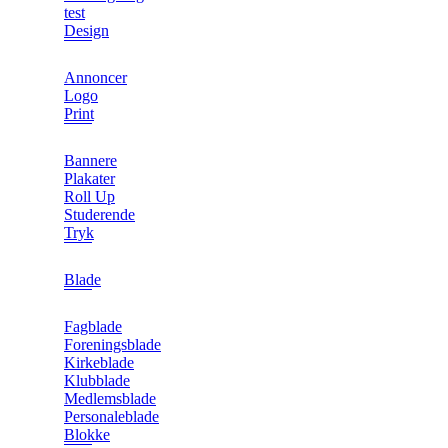
test
Design
Annoncer
Logo
Print
Bannere
Plakater
Roll Up
Studerende
Tryk
Blade
Fagblade
Foreningsblade
Kirkeblade
Klubblade
Medlemsblade
Personaleblade
Blokke