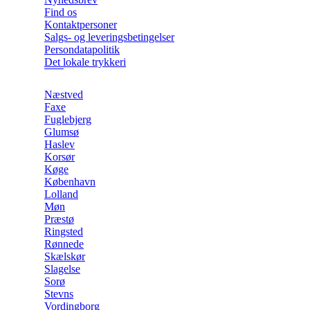
Find os
Kontaktpersoner
Salgs- og leveringsbetingelser
Persondatapolitik
Det lokale trykkeri
Næstved
Faxe
Fuglebjerg
Glumsø
Haslev
Korsør
Køge
København
Lolland
Møn
Præstø
Ringsted
Rønnede
Skælskør
Slagelse
Sorø
Stevns
Vordingborg