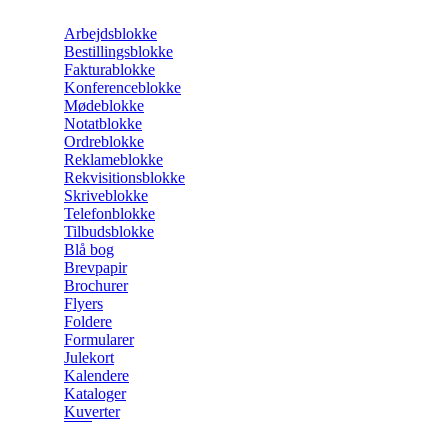
Arbejdsblokke
Bestillingsblokke
Fakturablokke
Konferenceblokke
Mødeblokke
Notatblokke
Ordreblokke
Reklameblokke
Rekvisitionsblokke
Skriveblokke
Telefonblokke
Tilbudsblokke
Blå bog
Brevpapir
Brochurer
Flyers
Foldere
Formularer
Julekort
Kalendere
Kataloger
Kuverter