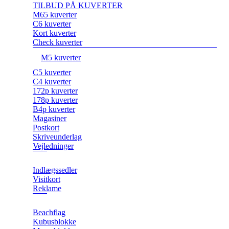
TILBUD PÅ KUVERTER
M65 kuverter
C6 kuverter
Kort kuverter
Check kuverter
M5 kuverter
C5 kuverter
C4 kuverter
172p kuverter
178p kuverter
B4p kuverter
Magasiner
Postkort
Skriveunderlag
Vejledninger
Indlægssedler
Visitkort
Reklame
Beachflag
Kubusblokke