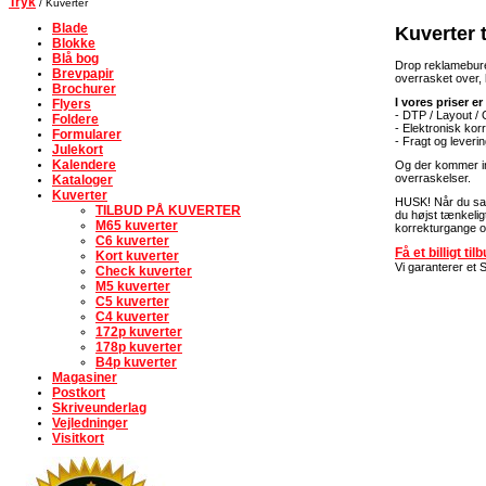
Tryk
/ Kuverter
Blade
Kuverter 
Blokke
Blå bog
Drop reklameburea
Brevpapir
overrasket over,
Brochurer
I vores priser er
Flyers
- DTP / Layout /
Foldere
- Elektronisk kor
Formularer
- Fragt og leveri
Julekort
Kalendere
Og der kommer ing
overraskelser.
Kataloger
Kuverter
HUSK! Når du sa
TILBUD PÅ KUVERTER
du højst tænkelig
M65 kuverter
korrekturgange og
C6 kuverter
Få et billigt ti
Kort kuverter
Vi garanterer et
Check kuverter
M5 kuverter
C5 kuverter
C4 kuverter
172p kuverter
178p kuverter
B4p kuverter
Magasiner
Postkort
Skriveunderlag
Vejledninger
Visitkort