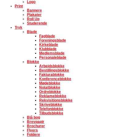
Logo
Print
Bannere
Plakater
Roll Up
Studerende
Tryk
Blade
Fagblade
Foreningsblade
Kirkeblade
Klubblade
Medlemsblade
Personaleblade
Blokke
Arbejdsblokke
Bestillingsblokke
Fakturablokke
Konferenceblokke
Mødeblokke
Notatblokke
Ordreblokke
Reklameblokke
Rekvisitionsblokke
Skriveblokke
Telefonblokke
Tilbudsblokke
Blå bog
Brevpapir
Brochurer
Flyers
Foldere