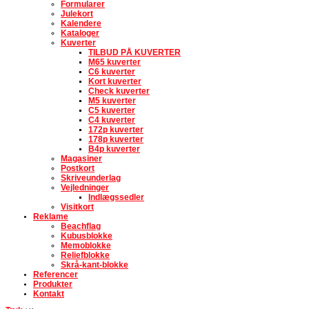
Formularer
Julekort
Kalendere
Kataloger
Kuverter
TILBUD PÅ KUVERTER
M65 kuverter
C6 kuverter
Kort kuverter
Check kuverter
M5 kuverter
C5 kuverter
C4 kuverter
172p kuverter
178p kuverter
B4p kuverter
Magasiner
Postkort
Skriveunderlag
Vejledninger
Indlægssedler
Visitkort
Reklame
Beachflag
Kubusblokke
Memoblokke
Reliefblokke
Skrå-kant-blokke
Referencer
Produkter
Kontakt