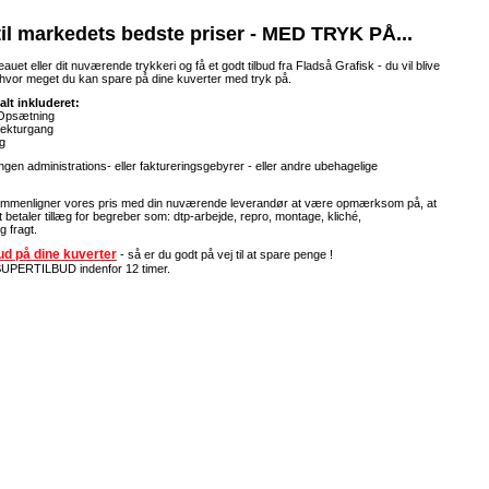
til markedets bedste priser - MED TRYK PÅ...
uet eller dit nuværende trykkeri og få et godt tilbud fra Fladså Grafisk - du vil blive
 hvor meget du kan spare på dine kuverter med tryk på.
 alt inkluderet:
 Opsætning
rekturgang
ng
en administrations- eller faktureringsgebyrer - eller andre ubehagelige
mmenligner vores pris med din nuværende leverandør at være opmærksom på, at
t betaler tillæg for begreber som: dtp-arbejde, repro, montage, kliché,
 fragt.
lbud på dine kuverter
- så er du godt på vej til at spare penge !
 SUPERTILBUD indenfor 12 timer.