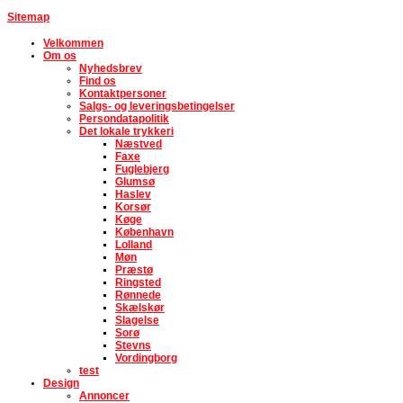
Sitemap
Velkommen
Om os
Nyhedsbrev
Find os
Kontaktpersoner
Salgs- og leveringsbetingelser
Persondatapolitik
Det lokale trykkeri
Næstved
Faxe
Fuglebjerg
Glumsø
Haslev
Korsør
Køge
København
Lolland
Møn
Præstø
Ringsted
Rønnede
Skælskør
Slagelse
Sorø
Stevns
Vordingborg
test
Design
Annoncer