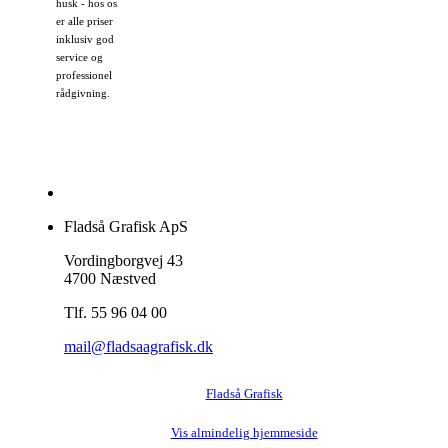
husk - hos os
er alle priser
inklusiv god
service og
professionel
rådgivning.
Fladså Grafisk ApS
Vordingborgvej 43
4700 Næstved
Tlf. 55 96 04 00
mail@fladsaagrafisk.dk
Fladså Grafisk
Vis almindelig hjemmeside