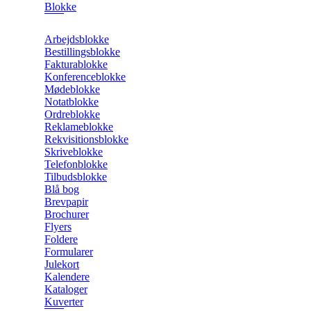
Blokke
Arbejdsblokke
Bestillingsblokke
Fakturablokke
Konferenceblokke
Mødeblokke
Notatblokke
Ordreblokke
Reklameblokke
Rekvisitionsblokke
Skriveblokke
Telefonblokke
Tilbudsblokke
Blå bog
Brevpapir
Brochurer
Flyers
Foldere
Formularer
Julekort
Kalendere
Kataloger
Kuverter