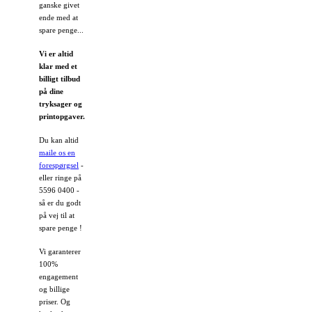
ganske givet
ende med at
spare penge...
Vi er altid
klar med et
billigt tilbud
på dine
tryksager og
printopgaver.
Du kan altid
maile os en
forespørgsel
-
eller ringe på
5596 0400 -
så er du godt
på vej til at
spare penge !
Vi garanterer
100%
engagement
og billige
priser. Og