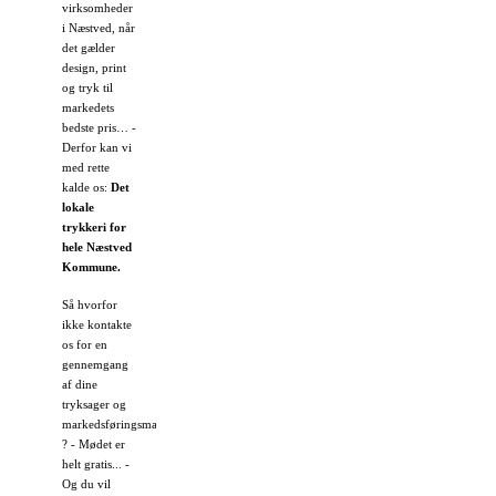
virksomheder
i Næstved, når
det gælder
design, print
og tryk til
markedets
bedste pris… -
Derfor kan vi
med rette
kalde os:
Det
lokale
trykkeri for
hele Næstved
Kommune.
Så hvorfor
ikke kontakte
os for en
gennemgang
af dine
tryksager og
markedsføringsmateriale
? - Mødet er
helt gratis... -
Og du vil