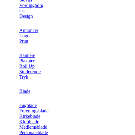
Vordingborg
test
Design
Annoncer
Logo
Print
Bannere
Plakater
Roll Up
Studerende
Tryk
Blade
Fagblade
Foreningsblade
Kirkeblade
Klubblade
Medlemsblade
Personaleblade