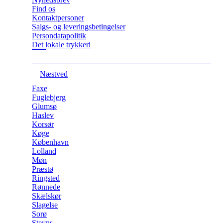
Find os
Kontaktpersoner
Salgs- og leveringsbetingelser
Persondatapolitik
Det lokale trykkeri
Næstved
Faxe
Fuglebjerg
Glumsø
Haslev
Korsør
Køge
København
Lolland
Møn
Præstø
Ringsted
Rønnede
Skælskør
Slagelse
Sorø
Stevns