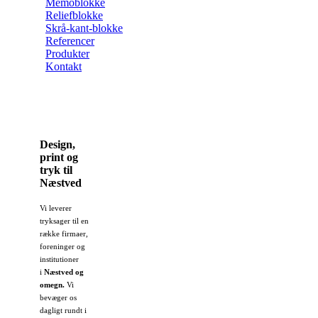
Memoblokke
Reliefblokke
Skrå-kant-blokke
Referencer
Produkter
Kontakt
Design,
print og
tryk til
Næstved
Vi leverer
tryksager til en
række firmaer,
foreninger og
institutioner
i
Næstved og
omegn.
Vi
bevæger os
dagligt rundt i