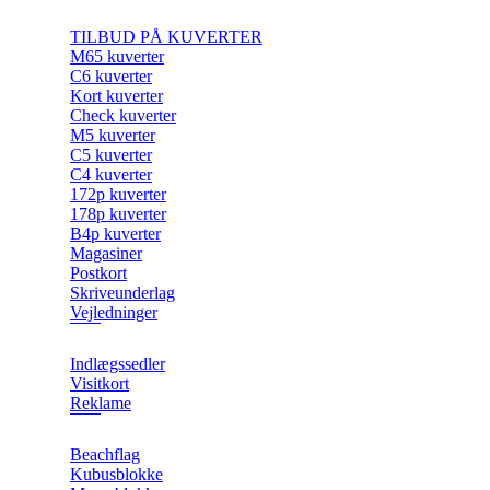
TILBUD PÅ KUVERTER
M65 kuverter
C6 kuverter
Kort kuverter
Check kuverter
M5 kuverter
C5 kuverter
C4 kuverter
172p kuverter
178p kuverter
B4p kuverter
Magasiner
Postkort
Skriveunderlag
Vejledninger
Indlægssedler
Visitkort
Reklame
Beachflag
Kubusblokke