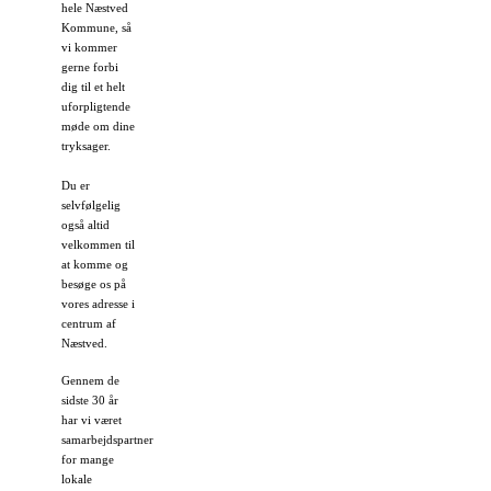
hele Næstved
Kommune, så
vi kommer
gerne forbi
dig til et helt
uforpligtende
møde om dine
tryksager.
Du er
selvfølgelig
også altid
velkommen til
at komme og
besøge os på
vores adresse i
centrum af
Næstved.
Gennem de
sidste 30 år
har vi været
samarbejdspartner
for mange
lokale