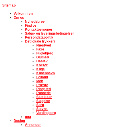
Sitemap
Velkommen
Om os
Nyhedsbrev
Find os
Kontaktpersoner
Salgs- og leveringsbetingelser
Persondatapolitik
Det lokale trykkeri
Næstved
Faxe
Fuglebjerg
Glumsø
Haslev
Korsør
Køge
København
Lolland
Møn
Præstø
Ringsted
Rønnede
Skælskør
Slagelse
Sorø
Stevns
Vordingborg
test
Design
Annoncer