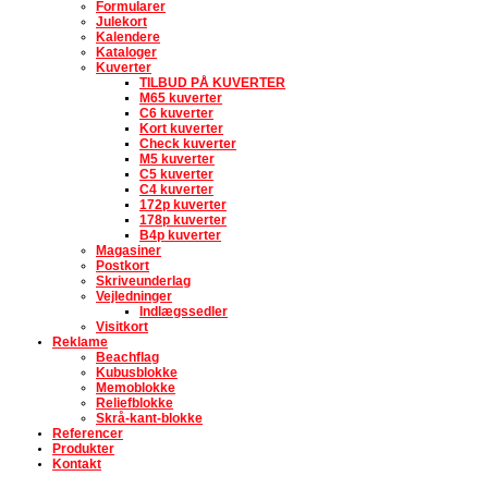
Formularer
Julekort
Kalendere
Kataloger
Kuverter
TILBUD PÅ KUVERTER
M65 kuverter
C6 kuverter
Kort kuverter
Check kuverter
M5 kuverter
C5 kuverter
C4 kuverter
172p kuverter
178p kuverter
B4p kuverter
Magasiner
Postkort
Skriveunderlag
Vejledninger
Indlægssedler
Visitkort
Reklame
Beachflag
Kubusblokke
Memoblokke
Reliefblokke
Skrå-kant-blokke
Referencer
Produkter
Kontakt