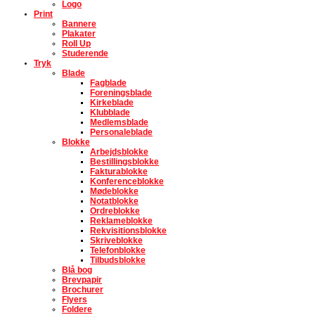
Logo
Print
Bannere
Plakater
Roll Up
Studerende
Tryk
Blade
Fagblade
Foreningsblade
Kirkeblade
Klubblade
Medlemsblade
Personaleblade
Blokke
Arbejdsblokke
Bestillingsblokke
Fakturablokke
Konferenceblokke
Mødeblokke
Notatblokke
Ordreblokke
Reklameblokke
Rekvisitionsblokke
Skriveblokke
Telefonblokke
Tilbudsblokke
Blå bog
Brevpapir
Brochurer
Flyers
Foldere