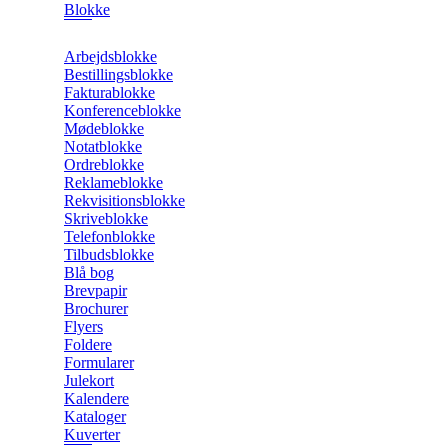
Blokke
Arbejdsblokke
Bestillingsblokke
Fakturablokke
Konferenceblokke
Mødeblokke
Notatblokke
Ordreblokke
Reklameblokke
Rekvisitionsblokke
Skriveblokke
Telefonblokke
Tilbudsblokke
Blå bog
Brevpapir
Brochurer
Flyers
Foldere
Formularer
Julekort
Kalendere
Kataloger
Kuverter