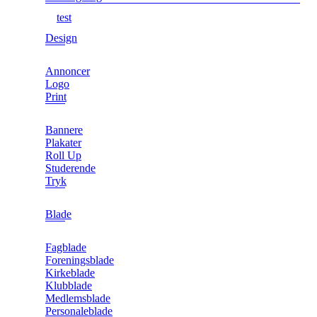
test
Design
Annoncer
Logo
Print
Bannere
Plakater
Roll Up
Studerende
Tryk
Blade
Fagblade
Foreningsblade
Kirkeblade
Klubblade
Medlemsblade
Personaleblade