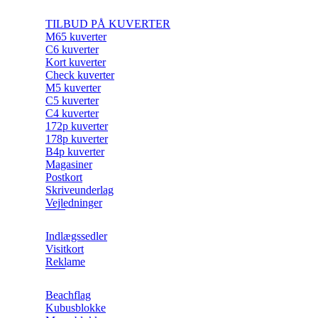
TILBUD PÅ KUVERTER
M65 kuverter
C6 kuverter
Kort kuverter
Check kuverter
M5 kuverter
C5 kuverter
C4 kuverter
172p kuverter
178p kuverter
B4p kuverter
Magasiner
Postkort
Skriveunderlag
Vejledninger
Indlægssedler
Visitkort
Reklame
Beachflag
Kubusblokke