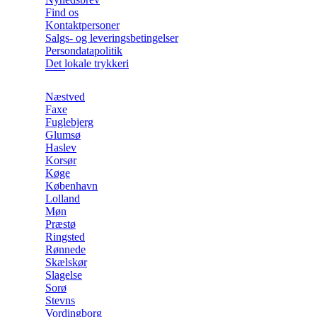
Find os
Kontaktpersoner
Salgs- og leveringsbetingelser
Persondatapolitik
Det lokale trykkeri
Næstved
Faxe
Fuglebjerg
Glumsø
Haslev
Korsør
Køge
København
Lolland
Møn
Præstø
Ringsted
Rønnede
Skælskør
Slagelse
Sorø
Stevns
Vordingborg