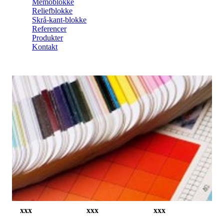
Memoblokke
Reliefblokke
Skrå-kant-blokke
Referencer
Produkter
Kontakt
xxx
xxx
xxx