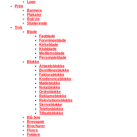
Logo
Print
Bannere
Plakater
Roll Up
Studerende
Tryk
Blade
Fagblade
Foreningsblade
Kirkeblade
Klubblade
Medlemsblade
Personaleblade
Blokke
Arbejdsblokke
Bestillingsblokke
Fakturablokke
Konferenceblokke
Mødeblokke
Notatblokke
Ordreblokke
Reklameblokke
Rekvisitionsblokke
Skriveblokke
Telefonblokke
Tilbudsblokke
Blå bog
Brevpapir
Brochurer
Flyers
Foldere