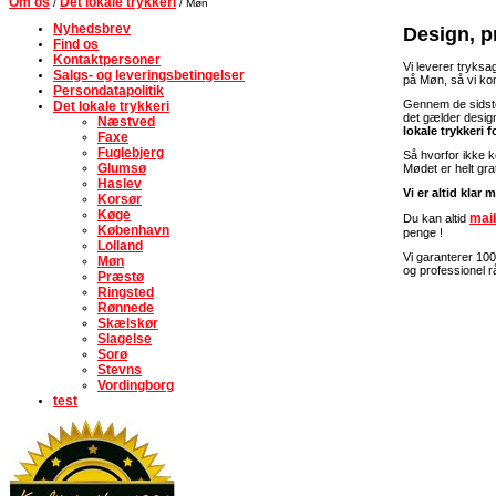
Om os
Det lokale trykkeri
/
/ Møn
Nyhedsbrev
Design, pr
Find os
Kontaktpersoner
Vi leverer tryksag
Salgs- og leveringsbetingelser
på Møn, så vi kom
Persondatapolitik
Gennem de sidste
Det lokale trykkeri
det gælder design
Næstved
lokale trykkeri 
Faxe
Fuglebjerg
Så hvorfor ikke 
Glumsø
Mødet er helt gra
Haslev
Vi er altid klar
Korsør
Køge
mail
Du kan altid
København
penge !
Lolland
Vi garanterer 100
Møn
og professionel r
Præstø
Ringsted
Rønnede
Skælskør
Slagelse
Sorø
Stevns
Vordingborg
test