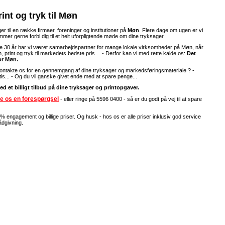
int og tryk til Møn
er til en række firmaer, foreninger og institutioner på
Møn
. Flere dage om ugen er vi
mer gerne forbi dig til et helt uforpligtende møde om dine tryksager.
 30 år har vi været samarbejdspartner for mange lokale virksomheder på Møn, når
, print og tryk til markedets bedste pris… - Derfor kan vi med rette kalde os:
Det
for Møn.
kontakte os for en gennemgang af dine tryksager og markedsføringsmateriale ? -
tis... - Og du vil ganske givet ende med at spare penge...
 med et billigt tilbud på dine tryksager og printopgaver.
e os en forespørgsel
- eller ringe på 5596 0400 - så er du godt på vej til at spare
% engagement og billige priser. Og husk - hos os er alle priser inklusiv god service
ådgivning.