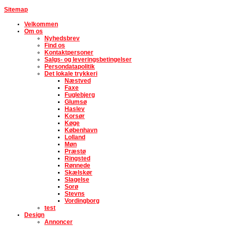
Sitemap
Velkommen
Om os
Nyhedsbrev
Find os
Kontaktpersoner
Salgs- og leveringsbetingelser
Persondatapolitik
Det lokale trykkeri
Næstved
Faxe
Fuglebjerg
Glumsø
Haslev
Korsør
Køge
København
Lolland
Møn
Præstø
Ringsted
Rønnede
Skælskør
Slagelse
Sorø
Stevns
Vordingborg
test
Design
Annoncer