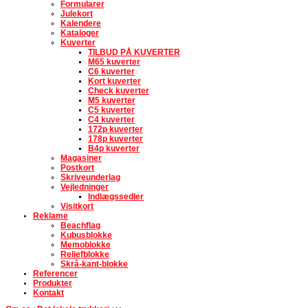
Formularer
Julekort
Kalendere
Kataloger
Kuverter
TILBUD PÅ KUVERTER
M65 kuverter
C6 kuverter
Kort kuverter
Check kuverter
M5 kuverter
C5 kuverter
C4 kuverter
172p kuverter
178p kuverter
B4p kuverter
Magasiner
Postkort
Skriveunderlag
Vejledninger
Indlægssedler
Visitkort
Reklame
Beachflag
Kubusblokke
Memoblokke
Reliefblokke
Skrå-kant-blokke
Referencer
Produkter
Kontakt