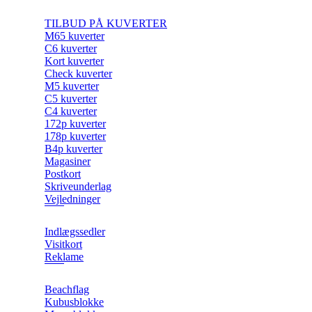
TILBUD PÅ KUVERTER
M65 kuverter
C6 kuverter
Kort kuverter
Check kuverter
M5 kuverter
C5 kuverter
C4 kuverter
172p kuverter
178p kuverter
B4p kuverter
Magasiner
Postkort
Skriveunderlag
Vejledninger
Indlægssedler
Visitkort
Reklame
Beachflag
Kubusblokke