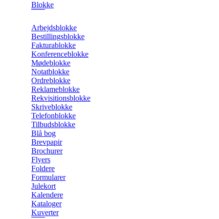
Blokke
Arbejdsblokke
Bestillingsblokke
Fakturablokke
Konferenceblokke
Mødeblokke
Notatblokke
Ordreblokke
Reklameblokke
Rekvisitionsblokke
Skriveblokke
Telefonblokke
Tilbudsblokke
Blå bog
Brevpapir
Brochurer
Flyers
Foldere
Formularer
Julekort
Kalendere
Kataloger
Kuverter