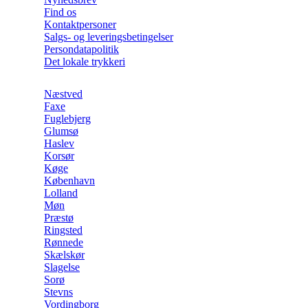
Find os
Kontaktpersoner
Salgs- og leveringsbetingelser
Persondatapolitik
Det lokale trykkeri
Næstved
Faxe
Fuglebjerg
Glumsø
Haslev
Korsør
Køge
København
Lolland
Møn
Præstø
Ringsted
Rønnede
Skælskør
Slagelse
Sorø
Stevns
Vordingborg