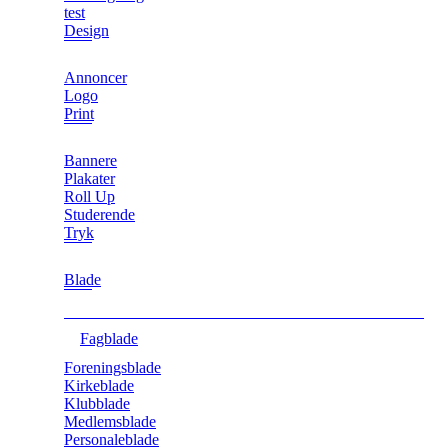
test
Design
Annoncer
Logo
Print
Bannere
Plakater
Roll Up
Studerende
Tryk
Blade
Fagblade
Foreningsblade
Kirkeblade
Klubblade
Medlemsblade
Personaleblade