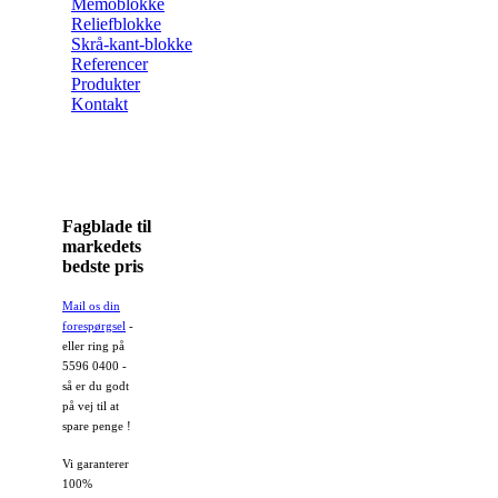
Memoblokke
Reliefblokke
Skrå-kant-blokke
Referencer
Produkter
Kontakt
Fagblade til
markedets
bedste pris
Mail os din
forespørgsel
-
eller ring på
5596 0400 -
så er du godt
på vej til at
spare penge !
Vi garanterer
100%